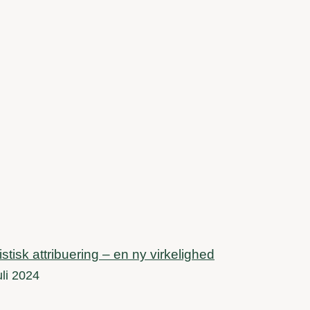
istisk attribuering – en ny virkelighed
uli 2024