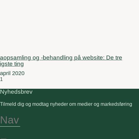
aopsamling og -behandling på website: De tre
tigste ting
 april 2020
Nyhedsbrev
Tilmeld dig og modtag nyheder om medier og markedsføring