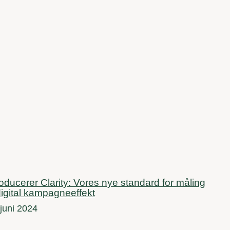
roducerer Clarity: Vores nye standard for måling
digital kampagneeffekt
 juni 2024