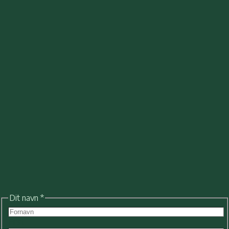
Dit navn
*
First