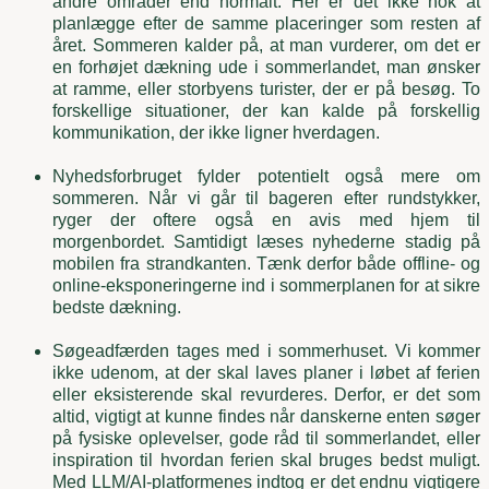
andre områder end normalt. Her er det ikke nok at
planlægge efter de samme placeringer som resten af
året. Sommeren kalder på, at man vurderer, om det er
en forhøjet dækning ude i sommerlandet, man ønsker
at ramme, eller storbyens turister, der er på besøg. To
forskellige situationer, der kan kalde på forskellig
kommunikation, der ikke ligner hverdagen.
Nyhedsforbruget fylder potentielt også mere om
sommeren. Når vi går til bageren efter rundstykker,
ryger der oftere også en avis med hjem til
morgenbordet. Samtidigt læses nyhederne stadig på
mobilen fra strandkanten. Tænk derfor både offline- og
online-eksponeringerne ind i sommerplanen for at sikre
bedste dækning.
Søgeadfærden tages med i sommerhuset. Vi kommer
ikke udenom, at der skal laves planer i løbet af ferien
eller eksisterende skal revurderes. Derfor, er det som
altid, vigtigt at kunne findes når danskerne enten søger
på fysiske oplevelser, gode råd til sommerlandet, eller
inspiration til hvordan ferien skal bruges bedst muligt.
Med LLM/AI-platformenes indtog er det endnu vigtigere