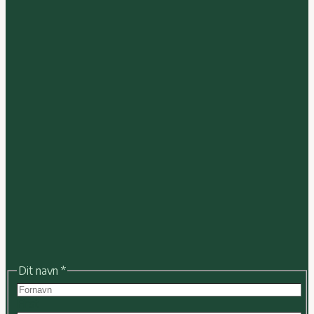
email
Dit navn
*
besked
navn
First