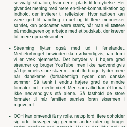
selvvalgt situation, hvor der er plads til fordybelse. Her
giver det mening med mere en-til-en-kommunikation og
indhold, der inviterer til refleksion. Hvor radioen kan
være god til handling i nuet og til flere mennesker
samlet, kan podcasten være stærk, når man vil tættere
på modtageren og arbejde med et budskab, der kræver
lidt mere opmærksomhed.
Streaming flytter også med ud i ferielandet.
Medieforbruget forsvinder ikke nødvendigvis, bare fordi
vi er væk hjemmefra. Det betyder vi i højere grad
streamer og bruger YouTube, men ikke nødvendigvis
på hjemmets store skærm – mobilforbruget fylder mere
når danskerne (forhåbentligt) nyder den danske
sommer. Så tænk i endnu højere grad de mindre
formater ind i mediemixet. Men som altid kan ét format
ikke nødvendigvis stå alene. Så fasthold de store
formater til når familien samles foran skærmen i
regnvejret.
OOH kan omvendt få ny rolle, netop fordi flere opholder
sig ude, bevæger sig gennem andre ruter og bruger