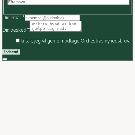
Last
Din email
*
Din besked
*
Ja tak, jeg vil gerne modtage Orchestras nyhedsbrev.
Indsend