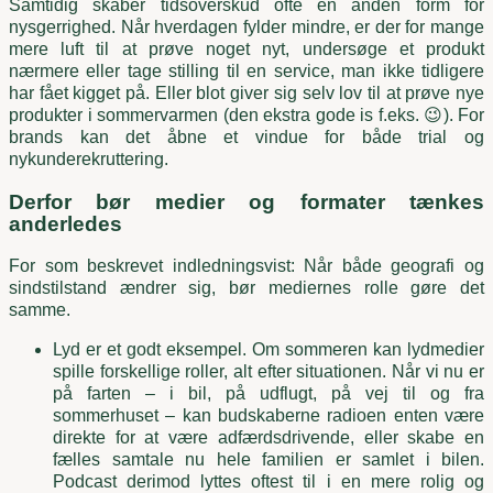
Samtidig skaber tidsoverskud ofte en anden form for
nysgerrighed. Når hverdagen fylder mindre, er der for mange
mere luft til at prøve noget nyt, undersøge et produkt
nærmere eller tage stilling til en service, man ikke tidligere
har fået kigget på. Eller blot giver sig selv lov til at prøve nye
produkter i sommervarmen (den ekstra gode is f.eks. 😉). For
brands kan det åbne et vindue for både trial og
nykunderekruttering.
Derfor bør medier og formater tænkes
anderledes
For som beskrevet indledningsvist: Når både geografi og
sindstilstand ændrer sig, bør mediernes rolle gøre det
samme.
Lyd er et godt eksempel. Om sommeren kan lydmedier
spille forskellige roller, alt efter situationen. Når vi nu er
på farten – i bil, på udflugt, på vej til og fra
sommerhuset – kan budskaberne radioen enten være
direkte for at være adfærdsdrivende, eller skabe en
fælles samtale nu hele familien er samlet i bilen.
Podcast derimod lyttes oftest til i en mere rolig og