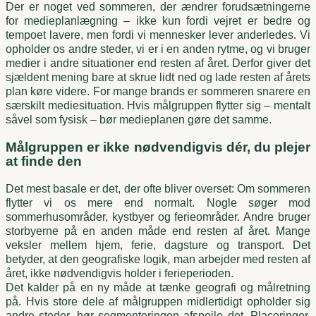
Der er noget ved sommeren, der ændrer forudsætningerne
for medieplanlægning – ikke kun fordi vejret er bedre og
tempoet lavere, men fordi vi mennesker lever anderledes. Vi
opholder os andre steder, vi er i en anden rytme, og vi bruger
medier i andre situationer end resten af året. Derfor giver det
sjældent mening bare at skrue lidt ned og lade resten af årets
plan køre videre. For mange brands er sommeren snarere en
særskilt mediesituation. Hvis målgruppen flytter sig – mentalt
såvel som fysisk – bør medieplanen gøre det samme.
Målgruppen er ikke nødvendigvis dér, du plejer
at finde den
Det mest basale er det, der ofte bliver overset: Om sommeren
flytter vi os mere end normalt. Nogle søger mod
sommerhusområder, kystbyer og ferieområder. Andre bruger
storbyerne på en anden måde end resten af året. Mange
veksler mellem hjem, ferie, dagsture og transport. Det
betyder, at den geografiske logik, man arbejder med resten af
året, ikke nødvendigvis holder i ferieperioden.
Det kalder på en ny måde at tænke geografi og målretning
på. Hvis store dele af målgruppen midlertidigt opholder sig
andre steder, bør segmenteringen afspejle det. Placeringer,