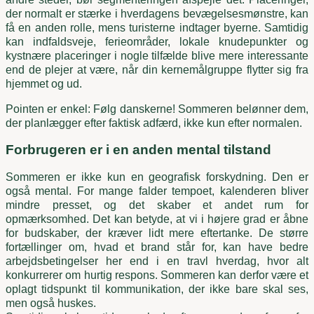
der normalt er stærke i hverdagens bevægelsesmønstre, kan
få en anden rolle, mens turisterne indtager byerne. Samtidig
kan indfaldsveje, ferieområder, lokale knudepunkter og
kystnære placeringer i nogle tilfælde blive mere interessante
end de plejer at være, når din kernemålgruppe flytter sig fra
hjemmet og ud.
Pointen er enkel: Følg danskerne! Sommeren belønner dem,
der planlægger efter faktisk adfærd, ikke kun efter normalen.
Forbrugeren er i en anden mental tilstand
Sommeren er ikke kun en geografisk forskydning. Den er
også mental. For mange falder tempoet, kalenderen bliver
mindre presset, og det skaber et andet rum for
opmærksomhed. Det kan betyde, at vi i højere grad er åbne
for budskaber, der kræver lidt mere eftertanke. De større
fortællinger om, hvad et brand står for, kan have bedre
arbejdsbetingelser her end i en travl hverdag, hvor alt
konkurrerer om hurtig respons. Sommeren kan derfor være et
oplagt tidspunkt til kommunikation, der ikke bare skal ses,
men også huskes.