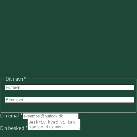
Dit navn
*
First
Last
Din email
*
Dit
Din
Din besked
*
navn