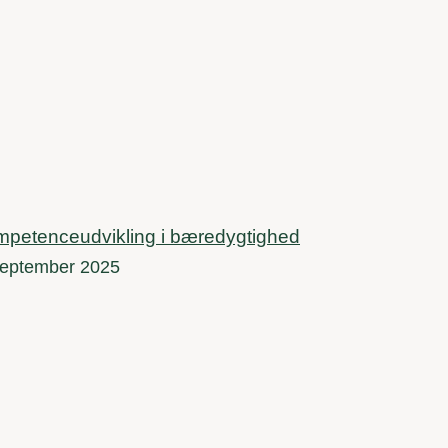
petenceudvikling i bæredygtighed
september 2025