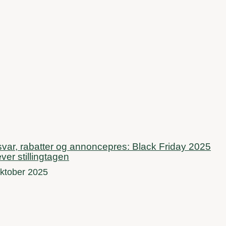
var, rabatter og annoncepres: Black Friday 2025
ver stillingtagen
oktober 2025