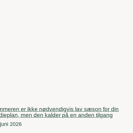
meren er ikke nødvendigvis lav sæson for din
ieplan, men den kalder på en anden tilgang
 juni 2026