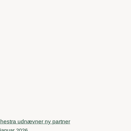
hestra udnævner ny partner
 januar 2026