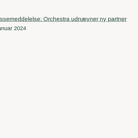
ssemeddelelse: Orchestra udnævner ny partner
januar 2024