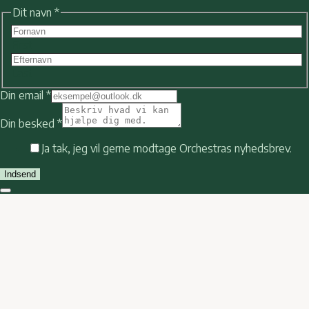
Dit navn
*
First
Last
Din email
*
Din besked
*
email
Ja tak, jeg vil gerne modtage Orchestras nyhedsbrev.
besked
Din
Indsend